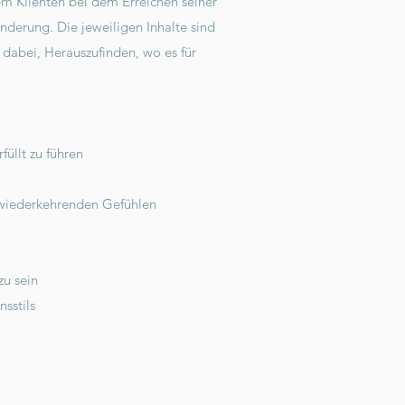
em Klienten bei dem Erreichen seiner
derung. Die jeweiligen Inhalte sind
r dabei, Herauszufinden, wo es für
füllt zu führen
, wiederkehrenden Gefühlen
zu sein
sstils