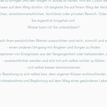
de zu bringen und den Wagen in Schuss zu halten, hilft ein Coach d
sen auf dem Weg dorthin. Ich begleite Sie auf Ihrem Weg der Verän
flichen, zwischenmenschlichen, familiären oder privaten Bereich. Ode
Sie eigentlich hingehen soll.
Wobei kann ich Sie unterstützen?
ch ihren persönlichen Werten auszurichten und reich, sinnvoll und er
- einen anderen Umgang mit Ängsten und Sorgen zu finden
kzeptieren von Ereignissen aus der Vergangenheit oder belastenden
- zuversichtlicher werden und sich mit sich selbst wohler zu fühlen
- sich selbst besser kennenzulernen
er Beziehung zu sich selbst bzw. dem eigenen Körper wohlwollender 
ichtsabnahme und Begleitung auf dem Weg eines gesünderen Leben