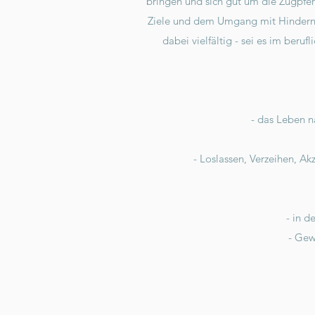
bringen und sich gut um die Zugpfer
Ziele und dem Umgang mit Hindernis
dabei vielfältig - sei es im beru
- das Leben na
- Loslassen, Verzeihen, A
- in d
- Gew