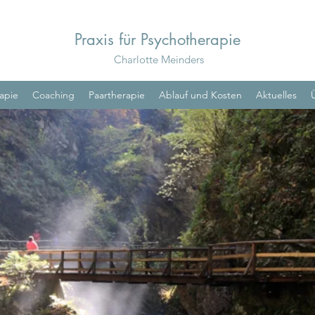
Praxis für Psychotherapie
Charlotte Meinders
apie
Coaching
Paartherapie
Ablauf und Kosten
Aktuelles